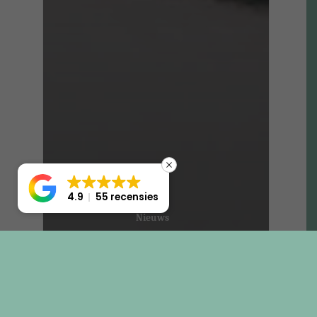
4.9
55 recensies
Nieuws
Juliette Armand
Thavma Booster