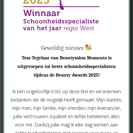
Geweldig nieuws
Tess Tegelaar van Beautysalon Moments is
uitgeroepen tot beste schoonheidsspecialisten
tijdens de Beauty Awards 2025!
Pedicure
Voor een ultiem verwenmoment en
Ik ben ongelooflijk trots op deze titel en wil iedereen
verzorgde uitstraling biedt Moments in
bedanken die dit mogelijk heeft gemaakt. Mijn klanten,
Aalsmeer professionele pedicure
mijn man, mijn familie, mijn vrienden, mijn leverancier,
behandelingen. Of je nu een
jullie vertrouwen, loyaliteit en liefde betekenen alles
basisverzorging wenst of een luxueuze
voor me. Dankzij jullie mag ik elke dag werken aan
behandeling, onze services zorgen