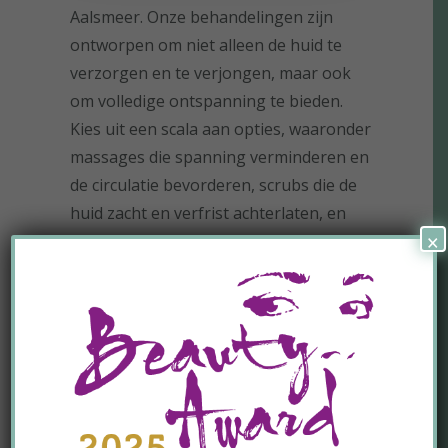
Aalsmeer. Onze behandelingen zijn
ontworpen om niet alleen de huid te
verzorgen en te verjongen, maar ook
om volledige ontspanning te bieden.
Kies uit een scala aan opties, waaronder
massages die spanning verminderen en
de circulatie bevorderen, scrubs die de
huid zacht en verfrist achterlaten, en
×
wraps die voeden en hydrateren. Elk van
onze lichaamsbehandelingen is een stap
naar totale welzijn en schoonheid.
LEES MEER