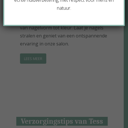
échte huidverbetering, met respect voor mens en
ervoor dat je voeten er op hun best
natuur.
uitzien. Met aandacht voor detail,
zorgen we voor een perfecte afwerking,
van nagelvorm tot kleur. Laat je nagels
stralen en geniet van een ontspannende
ervaring in onze salon.
LEES MEER
Verzorgingstips van Tess